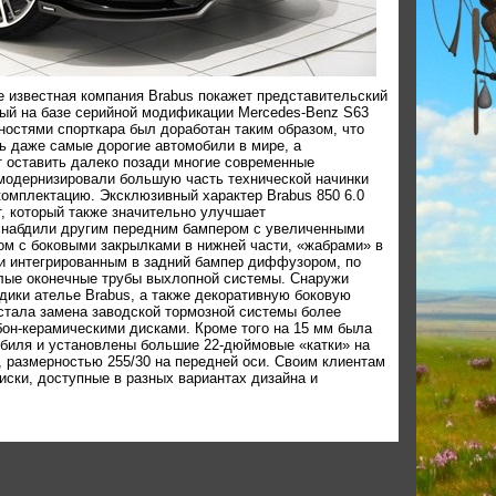
 известная компания Brabus покажет представительский
енный на базе серийной модификации Mercedes-Benz S63
остями спорткара был доработан таким образом, что
ь даже самые дорогие автомобили в мире, а
 оставить далеко позади многие современные
 модернизировали большую часть технической начинки
комплектацию. Эксклюзивный характер Brabus 850 6.0
т, который также значительно улучшает
 снабдили другим передним бампером с увеличенными
ом с боковыми закрылками в нижней части, «жабрами» в
 и интегрированным в задний бампер диффузором, по
глые оконечные трубы выхлопной системы. Снаружи
ики ателье Brabus, а также декоративную боковую
стала замена заводской тормозной системы более
он-керамическими дисками. Кроме того на 15 мм была
биля и установлены большие 22-дюймовые «катки» на
o, размерностью 255/30 на передней оси. Своим клиентам
иски, доступные в разных вариантах дизайна и