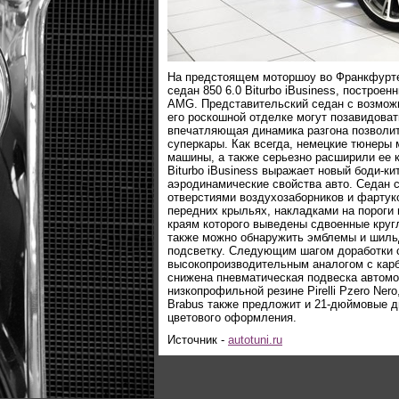
На предстоящем моторшоу во Франкфурте
седан 850 6.0 Biturbo iBusiness, постро
AMG. Представительский седан с возможн
его роскошной отделке могут позавидоват
впечатляющая динамика разгона позволит
суперкары. Как всегда, немецкие тюнеры
машины, а также серьезно расширили ее 
Biturbo iBusiness выражает новый боди-ки
аэродинамические свойства авто. Седан
отверстиями воздухозаборников и фартук
передних крыльях, накладками на пороги
краям которого выведены сдвоенные кру
также можно обнаружить эмблемы и шильд
подсветку. Следующим шагом доработки 
высокопроизводительным аналогом с карб
снижена пневматическая подвеска автомо
низкопрофильной резине Pirelli Pzero Ner
Brabus также предложит и 21-дюймовые д
цветового оформления.
Источник -
autotuni.ru