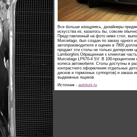
Все больше изощряясь, дизайнеры предм
искусства из, казалось бы, совсем обычн
Представленный на фото ниже стол, выпо
Murcielago, был создан по заказу одного 
автопроизводителя и оценен в 7800 долл
продает эти столы не только дилерским ц
Lamborghini.Обращенная к клиентам часть
Murcielago LP670-4 SV. В 100-процентном
колеса автомобиля. Столы доступны в ра
контрастного оформления отдельных дета
дисков и тормозных суппортов) и заказа 
выдвижных ящиков.
Источник -
autotuni.ru