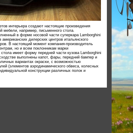
етов интерьера создают настоящие произведения
ой мебели, например, письменного стола.
лненный в форме носовой части суперкара Lamborghini
из американских дилерских центров итальянского
аров. В настоящий момент компания-производитель
ентрам, но и всем поклонникам марки
 стола имеет форму передней части кузова Lamborghini
 сходстве выполнены капот, фары, передний бампер и
зличных вариантах окраски, с возможностью
лей (элементов аэродинамического обвеса, колесных
индивидуальной конструкции различных полок и